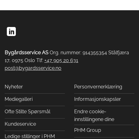
Bygårdsservice AS
Org. nummer: 914355354 Stålfjæra
17, 0975 Oslo Tlf:
+47 905 20 631
post@bygardsservice.no
Nyheter
Personvernerklæring
Mediegalleri
Informasjonskapsler
Ofte Stilte Spørsmål
Endre cookie-
innstillingene dine
Kundeservice
PHM Group
Ledige stillinger i PHM