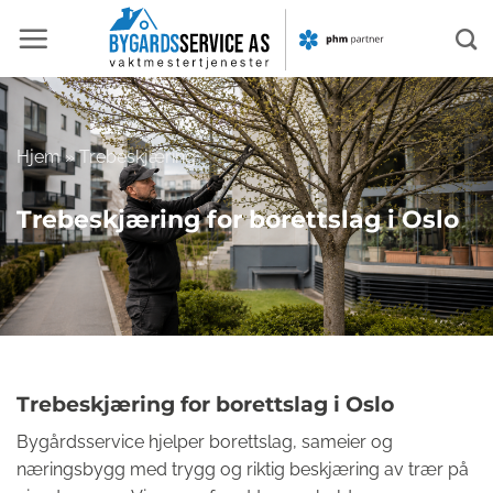
Skip
to
content
Hjem
»
Trebeskjæring
Trebeskjæring for borettslag i Oslo
Trebeskjæring for borettslag i Oslo
Bygårdsservice hjelper borettslag, sameier og
næringsbygg med trygg og riktig beskjæring av trær på