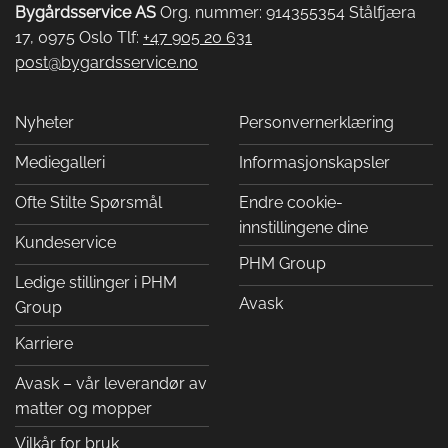
Bygårdsservice AS
Org. nummer: 914355354 Stålfjæra
17, 0975 Oslo Tlf:
+47 905 20 631
post@bygardsservice.no
Nyheter
Personvernerklæring
Mediegalleri
Informasjonskapsler
Ofte Stilte Spørsmål
Endre cookie-
innstillingene dine
Kundeservice
PHM Group
Ledige stillinger i PHM
Avask
Group
Karriere
Avask – vår leverandør av
matter og mopper
Vilkår for bruk