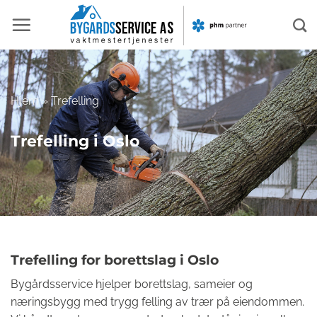
Skip
to
content
Hjem
»
Trefelling
Trefelling i Oslo
Trefelling for borettslag i Oslo
Bygårdsservice hjelper borettslag, sameier og
næringsbygg med trygg felling av trær på eiendommen.