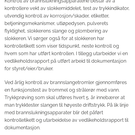
Kontroll av brannslukningsapparatene består av å
kontrollere vekt av slokkemiddelet, test av trykkindikator,
utvendig kontroll av korrosjon/skader, etiketter,
betjeningsmekanismer, utløpedysen, pulverets
flyktighet, slokkerens slange og plombering av
slokkeren. Vi sørger også for at slokkeren har
kontrolletikett som viser tidspunkt, neste kontroll og
hvem som har utført kontrollen. I tillegg utarbeider vi en
vedlikeholdsrapport på utført arbeid til dokumentasjon
for styret/eier/bruker.
Ved årlig kontroll av brannslangetromler gjennomføres
en funksjonstest av trommel og strålerør med vann.
Trykkprøving som skal utføres hvert 5. år innebærer at
man trykktester slangen til høyeste driftstrykk. På lik linje
med brannslukningsapparater blir det påført
kontrolletikett og utarbeidelse av vedlikeholdsrapport til
dokumentasjon.