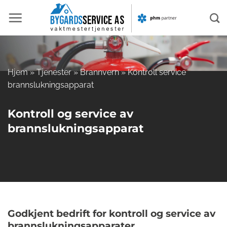
Skip
to
content
Hjem
»
Tjenester
»
Brannvern
»
Kontroll service
brannslukningsapparat
Kontroll og service av
brannslukningsapparat
Godkjent bedrift for kontroll og service av
brannslukningsapparater