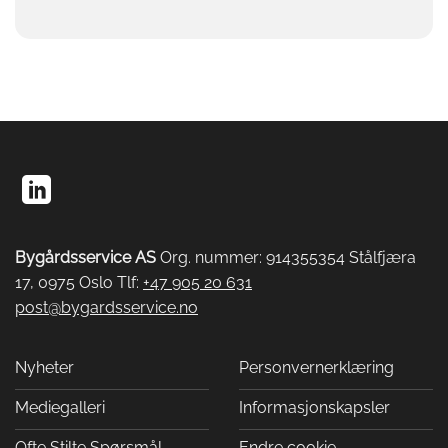
Bygårdsservice AS
Org. nummer: 914355354 Stålfjæra
17, 0975 Oslo Tlf:
+47 905 20 631
post@bygardsservice.no
Nyheter
Personvernerklæring
Mediegalleri
Informasjonskapsler
Ofte Stilte Spørsmål
Endre cookie-