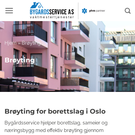
Skip
to
content
Hjem
»
Brøyting
Brøyting
Brøyting for borettslag i Oslo
Bygårdsservice hjelper borettslag, sameier og
næringsbygg med effektiv brøyting gjennom