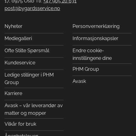
17, 0975 Oslo Tlf:
+47 905 20 631
post@bygardsservice.no
Nyheter
Personvernerklæring
Mediegalleri
Informasjonskapsler
Ofte Stilte Spørsmål
Endre cookie-
innstillingene dine
Kundeservice
PHM Group
Ledige stillinger i PHM
Avask
Group
Karriere
Avask – vår leverandør av
matter og mopper
Vilkår for bruk