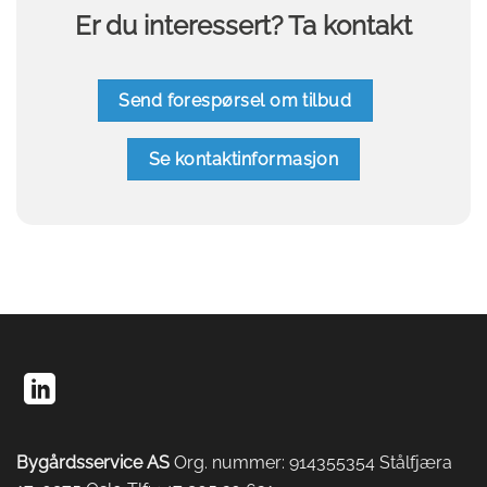
Er du interessert? Ta kontakt
Send forespørsel om tilbud
Se kontaktinformasjon
Bygårdsservice AS
Org. nummer: 914355354 Stålfjæra